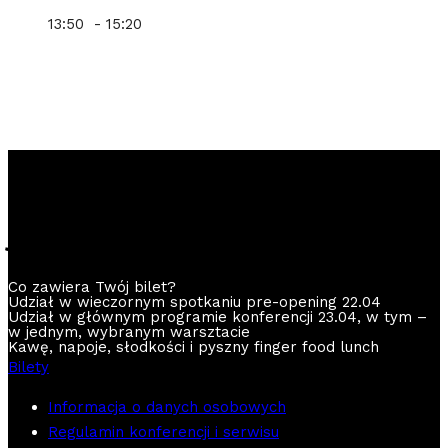
13:50 - 15:20
Bilety
już dostępne
Co zawiera Twój bilet?
Udział w wieczornym spotkaniu pre-opening 22.04
Udział w głównym programie konferencji 23.04, w tym –
w jednym, wybranym warsztacie
Kawę, napoje, słodkości i pyszny finger food lunch
Bilety
Informacja o danych osobowych
Regulamin konferencji i serwisu